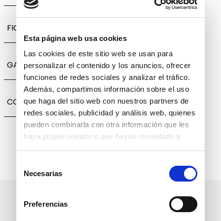
FICHA TÉCNICA
Esta página web usa cookies
Las cookies de este sitio web se usan para
GARANTÍA, CAMBIOS Y DEVOLUCIONES
personalizar el contenido y los anuncios, ofrecer
funciones de redes sociales y analizar el tráfico.
Además, compartimos información sobre el uso
COMPARTIR
que haga del sitio web con nuestros partners de
redes sociales, publicidad y análisis web, quienes
pueden combinarla con otra información que les
haya proporcionado o que hayan recopilado a
partir del uso que haya hecho de sus servicios.
Selección
Necesarias
de
consentimiento
Suscríbete a nuestro boletín
Preferencias
informativo