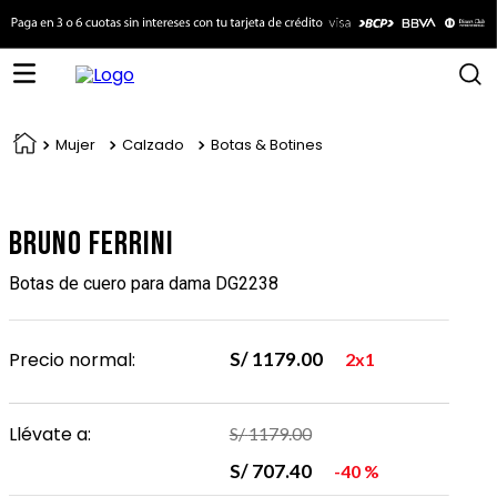
Mujer
Calzado
Botas & Botines
Bruno Ferrini
Botas de cuero para dama DG2238
Precio normal:
S/
1179
.
00
2x1
Llévate a:
S/
1179
.
00
S/
707
.
40
40 %