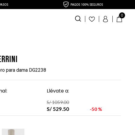
0
errini
ero para dama DG2238
al:
Llévate a:
S/
1059
.
00
S/
529
.
50
50 %