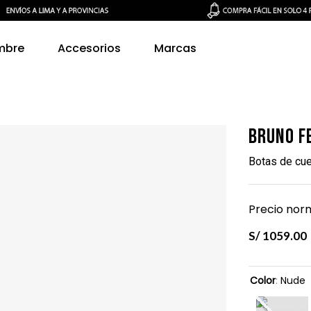
mbre
Accesorios
Marcas
Bruno F
Botas de cu
Precio norm
S/
1059
.
00
Color
:
Nude