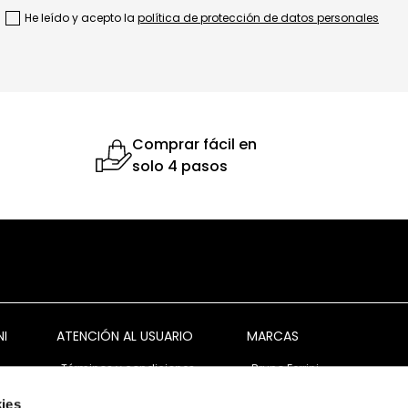
He leído y acepto la
política de protección de datos personales
Comprar fácil en
solo 4 pasos
NI
ATENCIÓN AL USUARIO
MARCAS
Términos y condiciones
Bruno Ferrini
Garantía y devolución
Bruno Ferrini Concept
ies
s
Ventas corporativas
Nunn Bush