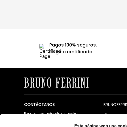
Pagos 100% seguros,
página certificada
CONTÁCTANOS
BRUNOFERRI
Puedes comunicarte a nuestros
Nosotros
siguientes canales de atención
Tiendas
Lunes a Viernes de 9:00 a.m. a 5:00 p.m.
Esta página web usa cook
Contáctano