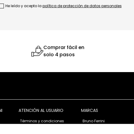
He leído y acepto la
política de protección de datos personales
Comprar fácil en
solo 4 pasos
NI
ATENCIÓN AL USUARIO
MARCAS
Términos y condiciones
Bruno Ferrini
Garantía y devolución
Bruno Ferrini Concept
s
Ventas corporativas
Nunn Bush