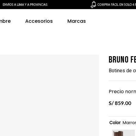
mbre
Accesorios
Marcas
Bruno F
Botines de 
Precio norm
S/
859
.
00
Color
:
Marro