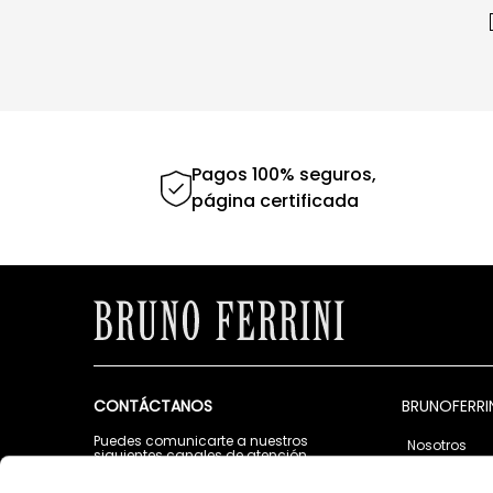
Pagos 100% seguros,
página certificada
CONTÁCTANOS
BRUNOFERRI
Puedes comunicarte a nuestros
Nosotros
siguientes canales de atención
Tiendas
Lunes a Viernes de 9:00 a.m. a 5:00 p.m.
Contáctano