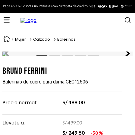
Mujer
Calzado
Balerinas
Bruno Ferrini
Balerinas de cuero para dama CEC12506
Precio normal:
S/
499
.
00
Llévate a:
S/
499
.
00
S/
249
.
50
50 %