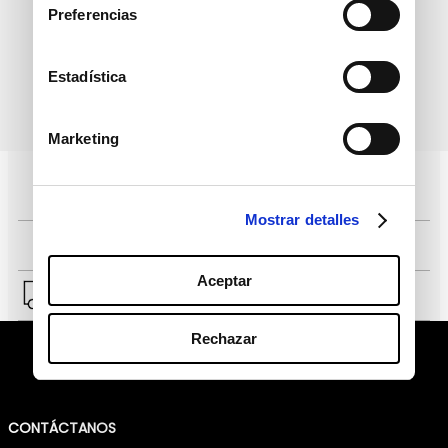
informativo
Preferencias
Estadística
política de protección de
He leído y acepto la
datos personales
Marketing
Pagos 100% seguros, página certificada
Mostrar detalles
Comprar fácil en solo 4 pasos
Aceptar
Envío a Lima y a provincias.
Rechazar
CONTÁCTANOS