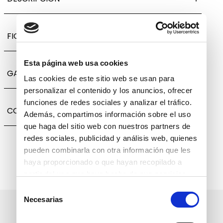
FICHA TÉCNICA
Esta página web usa cookies
GARANTÍA, CAMBIOS Y DEVOLUCIONES
Las cookies de este sitio web se usan para
personalizar el contenido y los anuncios, ofrecer
funciones de redes sociales y analizar el tráfico.
COMPARTIR
Además, compartimos información sobre el uso
que haga del sitio web con nuestros partners de
redes sociales, publicidad y análisis web, quienes
pueden combinarla con otra información que les
haya proporcionado o que hayan recopilado a
partir del uso que haya hecho de sus servicios.
Selección
Necesarias
de
Suscríbete a nuestro boletín
consentimiento