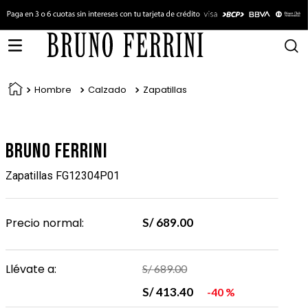
Hombre
Calzado
Zapatillas
Bruno Ferrini
Zapatillas FG12304P01
Precio normal:
S/
689
.
00
Llévate a:
S/
689
.
00
S/
413
.
40
40 %