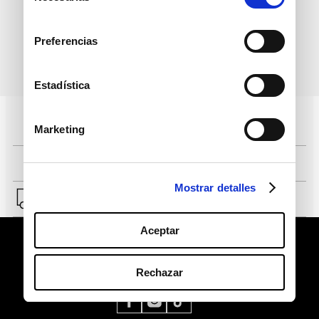
consentimiento
Preferencias
política de protección de
He leído y acepto la
datos personales
Estadística
Pagos 100% seguros, página certificada
Marketing
Comprar fácil en solo 4 pasos
Mostrar detalles
Envío a Lima y a provincias.
Aceptar
Rechazar