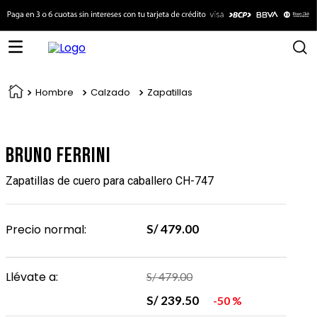
Hombre
Calzado
Zapatillas
Bruno Ferrini
Zapatillas de cuero para caballero CH-747
Precio normal:
S/
479
.
00
Llévate a:
S/
479
.
00
S/
239
.
50
50 %