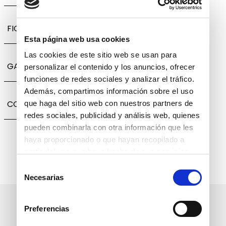
FICHA TÉCNICA
Esta página web usa cookies
Las cookies de este sitio web se usan para
GARANTÍA, CAMBIOS Y DEVOLUCIONES
personalizar el contenido y los anuncios, ofrecer
funciones de redes sociales y analizar el tráfico.
Además, compartimos información sobre el uso
COMPARTIR
que haga del sitio web con nuestros partners de
redes sociales, publicidad y análisis web, quienes
pueden combinarla con otra información que les
haya proporcionado o que hayan recopilado a
partir del uso que haya hecho de sus servicios.
Selección
Necesarias
de
consentimiento
Suscríbete a nuestro boletín
Preferencias
informativo