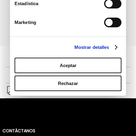
informativo
Estadística
Marketing
política de protección de
He leído y acepto la
datos personales
Mostrar detalles
Pagos 100% seguros, página certificada
Aceptar
Comprar fácil en solo 4 pasos
Rechazar
Envío a Lima y a provincias.
CONTÁCTANOS