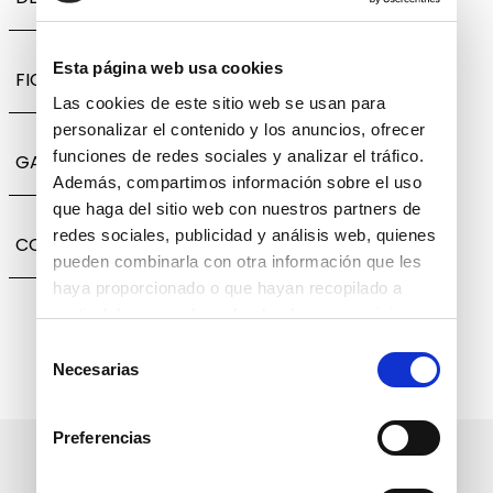
Esta página web usa cookies
FICHA TÉCNICA
Las cookies de este sitio web se usan para
personalizar el contenido y los anuncios, ofrecer
funciones de redes sociales y analizar el tráfico.
GARANTÍA, CAMBIOS Y DEVOLUCIONES
Además, compartimos información sobre el uso
que haga del sitio web con nuestros partners de
redes sociales, publicidad y análisis web, quienes
COMPARTIR
pueden combinarla con otra información que les
haya proporcionado o que hayan recopilado a
partir del uso que haya hecho de sus servicios.
Selección
Necesarias
de
consentimiento
Preferencias
Suscríbete a nuestro boletín