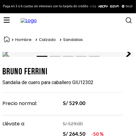
Hombre
Calzado
Sandalias
Bruno Ferrini
Sandalia de cuero para caballero GIU12302
Precio normal:
S/
529
.
00
Llévate a:
S/
529
.
00
S/
264
.
50
50 %