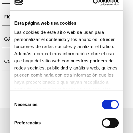
FICHA TÉCNICA
Esta página web usa cookies
Las cookies de este sitio web se usan para
GARANTÍA, CAMBIOS Y DEVOLUCIONES
personalizar el contenido y los anuncios, ofrecer
funciones de redes sociales y analizar el tráfico.
Además, compartimos información sobre el uso
COMPARTIR
que haga del sitio web con nuestros partners de
redes sociales, publicidad y análisis web, quienes
pueden combinarla con otra información que les
haya proporcionado o que hayan recopilado a
partir del uso que haya hecho de sus servicios.
Selección
Necesarias
de
consentimiento
Suscríbete a nuestro boletín
Preferencias
informativo