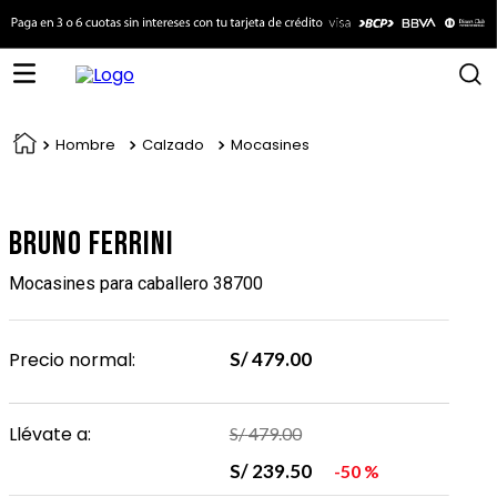
Hombre
Calzado
Mocasines
Bruno Ferrini
Mocasines para caballero 38700
Precio normal:
S/
479
.
00
Llévate a:
S/
479
.
00
S/
239
.
50
50 %