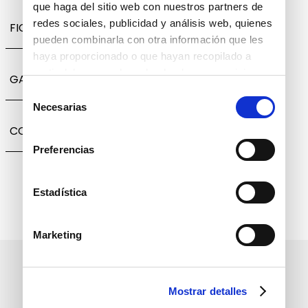
que haga del sitio web con nuestros partners de
redes sociales, publicidad y análisis web, quienes
FICHA TÉCNICA
pueden combinarla con otra información que les
haya proporcionado o que hayan recopilado a
partir del uso que haya hecho de sus servicios.
GARANTÍA, CAMBIOS Y DEVOLUCIONES
Selección
Necesarias
de
consentimiento
COMPARTIR
Preferencias
Estadística
Marketing
Suscríbete a nuestro boletín
informativo
Mostrar detalles