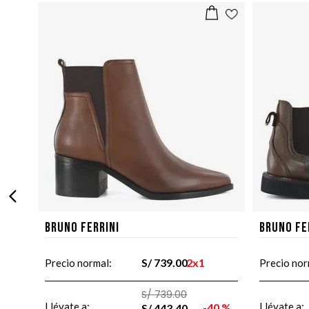
Bruno Ferrini
Bruno Fe
S/
739
.
00
2x1
Precio normal:
Precio nor
S/
739
.
00
Llévate a:
Llévate a:
40 %
S/
443
.
40