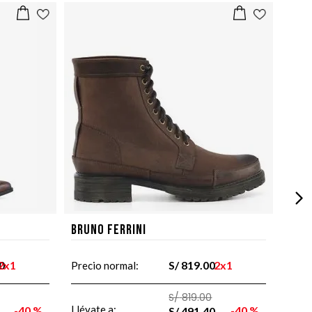
Bruno Ferrini
0
2x1
S/
819
.
00
2x1
Precio normal:
S/
819
.
00
Llévate a:
40 %
40 %
S/
491
.
40