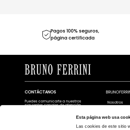
Pagos 100% seguros,
página certificada
CONTÁCTANOS
BRUNOFERRI
Puedes comunicarte a nuestros
Nosotros
siguientes canales de atención
Tiendas
Lunes a Viernes de 9:00 a.m. a 5:00 p.m.
Contáctano
Esta página web usa cook
Escribenos al Whatsapp:
987 967 280
Las cookies de este sitio 