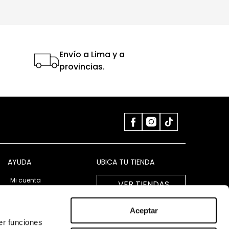
Envío a Lima y a
provincias.
AYUDA
UBICA TU TIENDA
Mi cuenta
VER TIENDAS
LIBRO DE RECLAMACIONES
Aceptar
er funciones