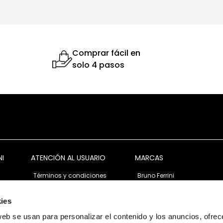
Comprar fácil en
solo 4 pasos
NI
ATENCIÓN AL USUARIO
MARCAS
Términos y condiciones
Bruno Ferrini
Garantía y devolución
Bruno Ferrini Concept
s
Ventas corporativas
Nunn Bush
ies
Política de privacidad
Florsheim
web se usan para personalizar el contenido y los anuncios, ofrec
Política de cookies
Stacy Adams