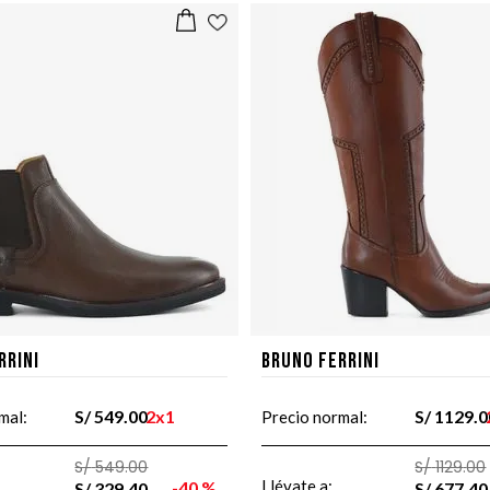
rrini
Bruno Ferrini
S/
549
.
00
2x1
S/
1129
.
0
mal:
Precio normal:
S/
549
.
00
S/
1129
.
00
Llévate a:
40 %
S/
329
.
40
S/
677
.
40