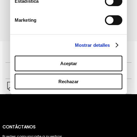
Estadística
Marketing
política de protección de
He leído y acepto la
datos personales
Mostrar detalles
Pagos 100% seguros, página certificada
Aceptar
Comprar fácil en solo 4 pasos
Rechazar
Envío a Lima y a provincias.
CONTÁCTANOS
Puedes comunicarte a nuestros