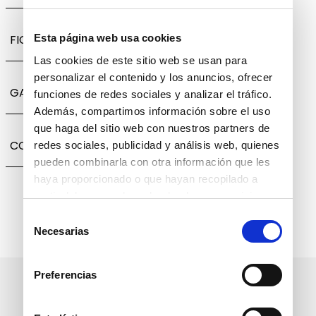
FICHA TÉCNICA
Esta página web usa cookies
Las cookies de este sitio web se usan para
personalizar el contenido y los anuncios, ofrecer
GARANTÍA, CAMBIOS Y DEVOLUCIONES
funciones de redes sociales y analizar el tráfico.
Además, compartimos información sobre el uso
que haga del sitio web con nuestros partners de
COMPARTIR
redes sociales, publicidad y análisis web, quienes
pueden combinarla con otra información que les
haya proporcionado o que hayan recopilado a
partir del uso que haya hecho de sus servicios.
Selección
Necesarias
de
consentimiento
Preferencias
Suscríbete a nuestro boletín
informativo