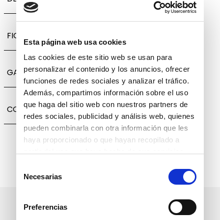
FICHA TÉCNICA
Esta página web usa cookies
Las cookies de este sitio web se usan para
personalizar el contenido y los anuncios, ofrecer
GARANTÍA, CAMBIOS Y DEVOLUCIONES
funciones de redes sociales y analizar el tráfico.
Además, compartimos información sobre el uso
que haga del sitio web con nuestros partners de
COMPARTIR
redes sociales, publicidad y análisis web, quienes
pueden combinarla con otra información que les
haya proporcionado o que hayan recopilado a
partir del uso que haya hecho de sus servicios.
Selección
Necesarias
de
consentimiento
Suscríbete a nuestro boletín
Preferencias