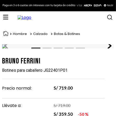
Hombre
Calzado
Botas & Botines
Bruno Ferrini
Botines para caballero JG22401P01
Precio normal:
S/
719
.
00
Llévate a:
S/
719
.
00
S/
359
.
50
50 %