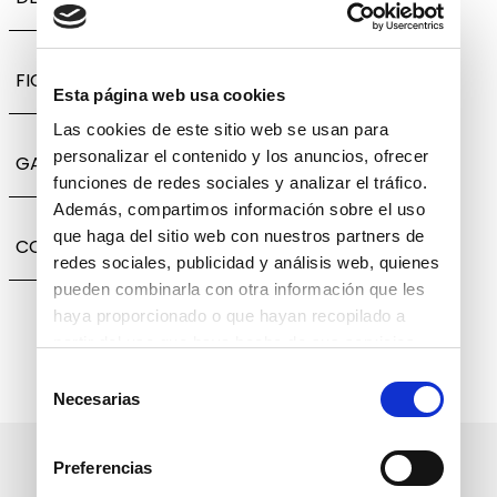
FICHA TÉCNICA
Esta página web usa cookies
Las cookies de este sitio web se usan para
personalizar el contenido y los anuncios, ofrecer
GARANTÍA, CAMBIOS Y DEVOLUCIONES
funciones de redes sociales y analizar el tráfico.
Además, compartimos información sobre el uso
que haga del sitio web con nuestros partners de
COMPARTIR
redes sociales, publicidad y análisis web, quienes
pueden combinarla con otra información que les
haya proporcionado o que hayan recopilado a
partir del uso que haya hecho de sus servicios.
Selección
Necesarias
de
consentimiento
Suscríbete a nuestro boletín
Preferencias