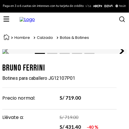
Hombre
Calzado
Botas & Botines
Bruno Ferrini
Botines para caballero JG12107P01
Precio normal:
S/
719
.
00
Llévate a:
S/
719
.
00
S/
431
.
40
40 %