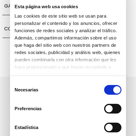
GARANTÍA, CAMBIOS Y DEVOLUCIONES
Esta página web usa cookies
Las cookies de este sitio web se usan para
personalizar el contenido y los anuncios, ofrecer
COMPARTIR
funciones de redes sociales y analizar el tráfico.
Además, compartimos información sobre el uso
que haga del sitio web con nuestros partners de
redes sociales, publicidad y análisis web, quienes
pueden combinarla con otra información que les
haya proporcionado o que hayan recopilado a
partir del uso que haya hecho de sus servicios.
Selección
Suscríbete a nuestro boletín
Necesarias
de
informativo
consentimiento
Preferencias
Estadística
política de protección de
He leído y acepto la