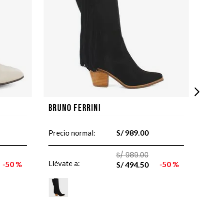
Bruno Ferrini
S/
989
.
00
Precio normal:
S/
989
.
00
Llévate a:
50 %
50 %
S/
494
.
50