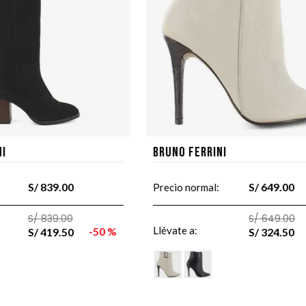
ni
Bruno Ferrini
S/
839
.
00
S/
649
.
00
Precio normal:
S/
839
.
00
S/
649
.
00
Llévate a:
50 %
S/
419
.
50
S/
324
.
50