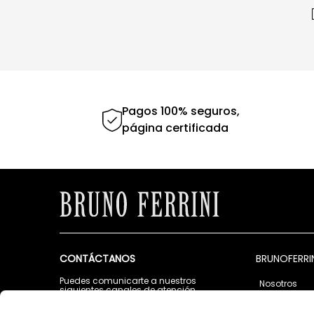
Pagos 100% seguros,
página certificada
CONTÁCTANOS
BRUNOFERRI
Puedes comunicarte a nuestros
Nosotros
siguientes canales de atención
Tiendas
Lunes a Viernes de 9:00 a.m. a 5:00 p.m.
Contáctano