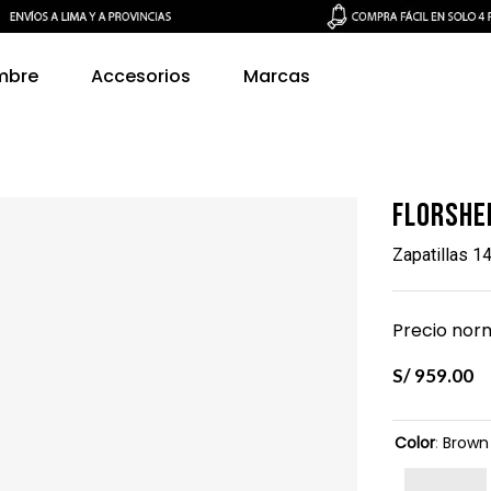
mbre
Accesorios
Marcas
Florshe
Zapatillas 
Precio norm
S/
959
.
00
Color
:
Brown