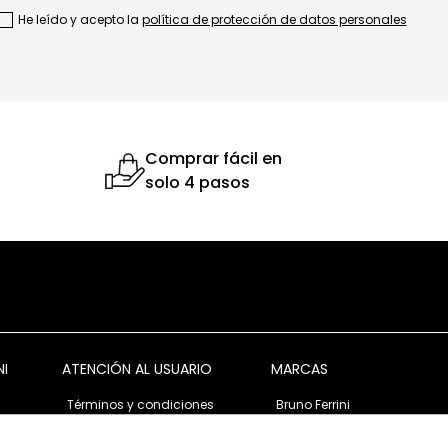
He leído y acepto la
política de protección de datos personales
Comprar fácil en
solo 4 pasos
NI
ATENCIÓN AL USUARIO
MARCAS
Términos y condiciones
Bruno Ferrini
Garantía y devolución
Bruno Ferrini Concept
s
Ventas corporativas
Nunn Bush