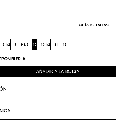
GUÍA DE TALLAS
8 1/2
9
9 1/2
10
10 1/2
11
12
SPONIBLES:
5
AÑADIR A LA BOLSA
IÓN
NICA