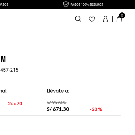
0
im
14457-215
al:
Llévate a:
S/
959
.
00
2do70
S/
671
.
30
30 %