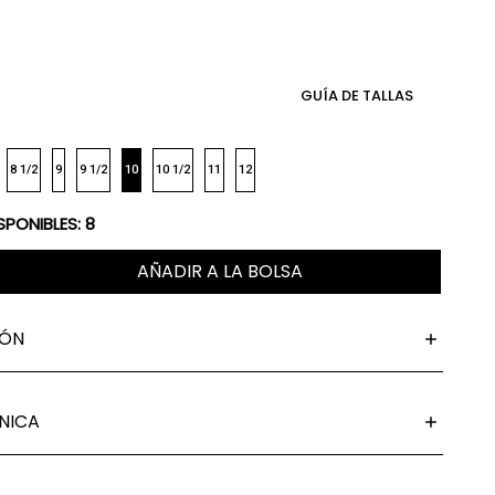
GUÍA DE TALLAS
8 1/2
9
9 1/2
10
10 1/2
11
12
SPONIBLES:
8
AÑADIR A LA BOLSA
IÓN
NICA