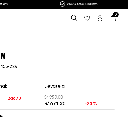
0
im
14455-229
al:
Llévate a:
S/
959
.
00
2do70
S/
671
.
30
30 %
ac