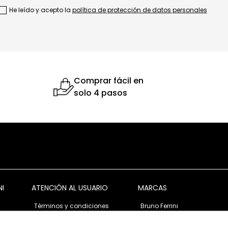
He leído y acepto la
política de protección de datos personales
Comprar fácil en
solo 4 pasos
NI
ATENCIÓN AL USUARIO
MARCAS
Términos y condiciones
Bruno Ferrini
Garantía y devolución
Bruno Ferrini Concept
s
Ventas corporativas
Nunn Bush