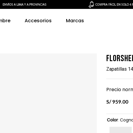
mbre
Accesorios
Marcas
Florshe
Zapatillas 
Precio norm
S/
959
.
00
Color
:
Cogn