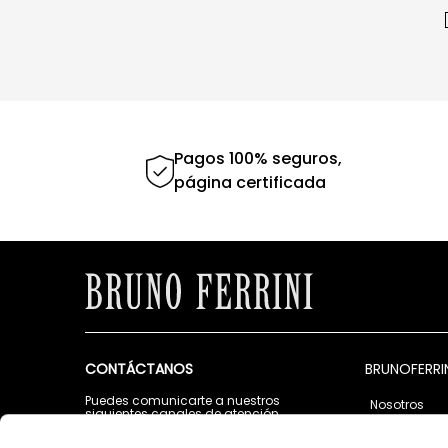
Pagos 100% seguros,
página certificada
CONTÁCTANOS
BRUNOFERRI
Puedes comunicarte a nuestros
Nosotros
siguientes canales de atención
Tiendas
Lunes a Viernes de 9:00 a.m. a 5:00 p.m.
Contáctano