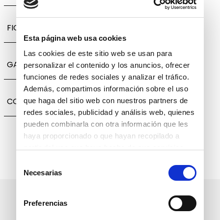
FICHA TÉCNICA
Esta página web usa cookies
Las cookies de este sitio web se usan para
GARANTÍA, CAMBIOS Y DEVOLUCIONES
personalizar el contenido y los anuncios, ofrecer
funciones de redes sociales y analizar el tráfico.
Además, compartimos información sobre el uso
COMPARTIR
que haga del sitio web con nuestros partners de
redes sociales, publicidad y análisis web, quienes
pueden combinarla con otra información que les
haya proporcionado o que hayan recopilado a
partir del uso que haya hecho de sus servicios.
Selección
Necesarias
de
consentimiento
Suscríbete a nuestro boletín
Preferencias
informativo