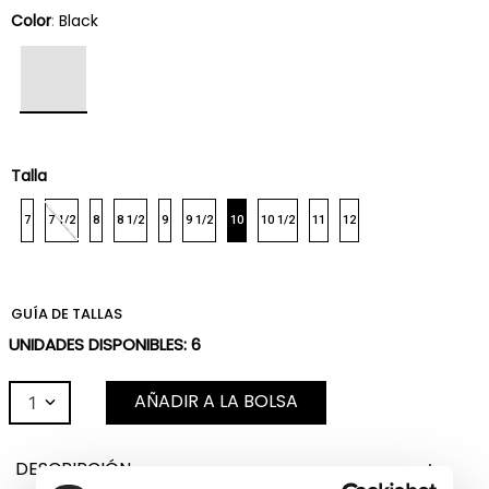
Color
:
Black
Talla
7
7 1/2
8
8 1/2
9
9 1/2
10
10 1/2
11
12
GUÍA DE TALLAS
UNIDADES DISPONIBLES:
6
AÑADIR A LA BOLSA
1
DESCRIPCIÓN