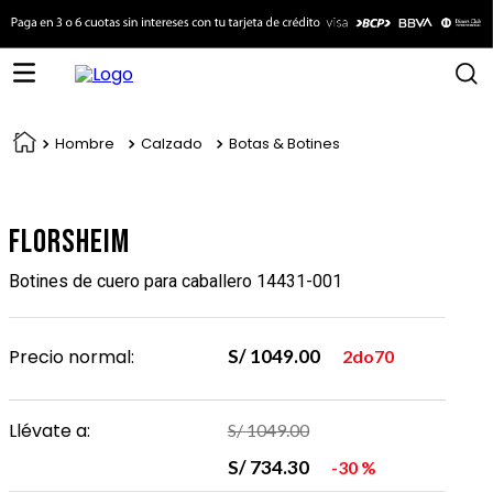
Hombre
Calzado
Botas & Botines
Florsheim
Botines de cuero para caballero 14431-001
Precio normal:
S/
1049
.
00
2do70
Llévate a:
S/
1049
.
00
S/
734
.
30
30 %