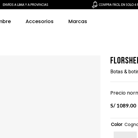
mbre
Accesorios
Marcas
Florshe
Botas & bot
Precio norm
S/
1089
.
00
Color
:
Cogn