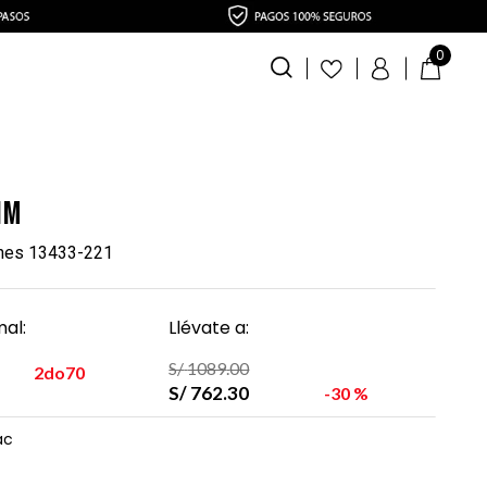
0
im
ines 13433-221
al:
Llévate a:
S/
1089
.
00
2do70
S/
762
.
30
30 %
ac