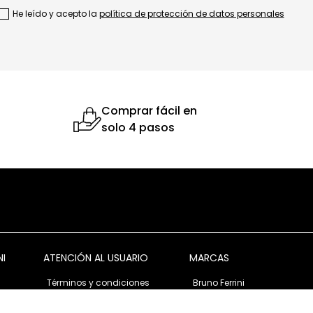
He leído y acepto la
política de protección de datos personales
Comprar fácil en
solo 4 pasos
NI
ATENCIÓN AL USUARIO
MARCAS
Términos y condiciones
Bruno Ferrini
Garantía y devolución
Bruno Ferrini Concept
s
Ventas corporativas
Nunn Bush