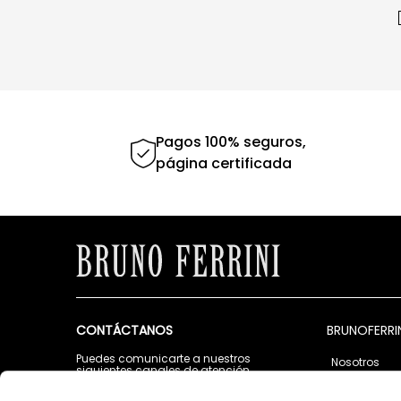
Pagos 100% seguros,
página certificada
CONTÁCTANOS
BRUNOFERRI
Puedes comunicarte a nuestros
Nosotros
siguientes canales de atención
Tiendas
Lunes a Viernes de 9:00 a.m. a 5:00 p.m.
Contáctano