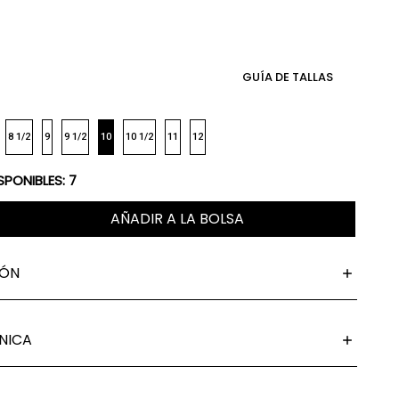
GUÍA DE TALLAS
8 1/2
9
9 1/2
10
10 1/2
11
12
SPONIBLES:
7
AÑADIR A LA BOLSA
IÓN
NICA