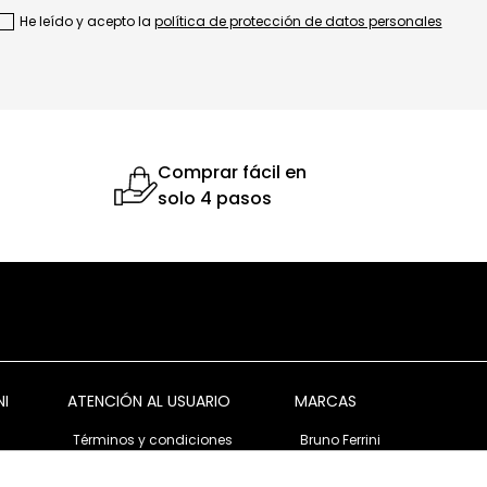
He leído y acepto la
política de protección de datos personales
Comprar fácil en
solo 4 pasos
NI
ATENCIÓN AL USUARIO
MARCAS
Términos y condiciones
Bruno Ferrini
Garantía y devolución
Bruno Ferrini Concept
s
Ventas corporativas
Nunn Bush