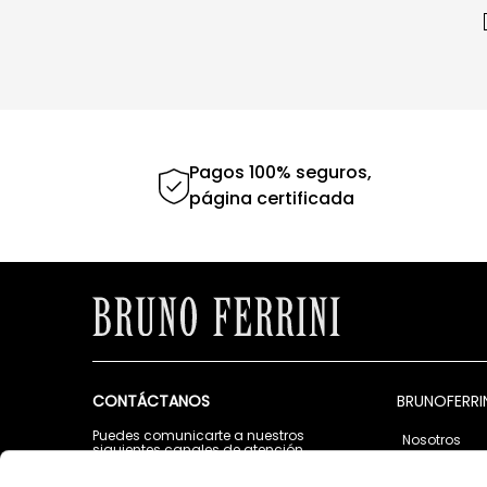
Pagos 100% seguros,
página certificada
CONTÁCTANOS
BRUNOFERRI
Puedes comunicarte a nuestros
Nosotros
siguientes canales de atención
Tiendas
Lunes a Viernes de 9:00 a.m. a 5:00 p.m.
Contáctano