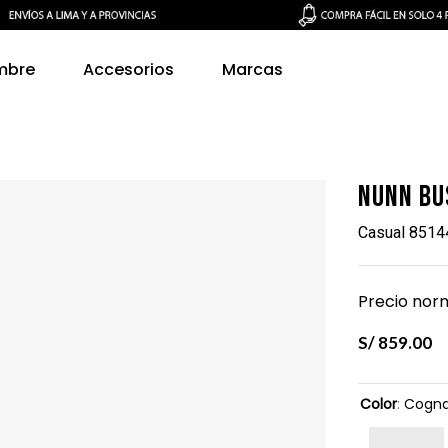
mbre
Accesorios
Marcas
Nunn Bu
Casual 8514
Precio norm
S/
859
.
00
Color
:
Cogn