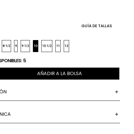
GUÍA DE TALLAS
8 1/2
9
9 1/2
10
10 1/2
11
12
SPONIBLES:
5
AÑADIR A LA BOLSA
IÓN
NICA