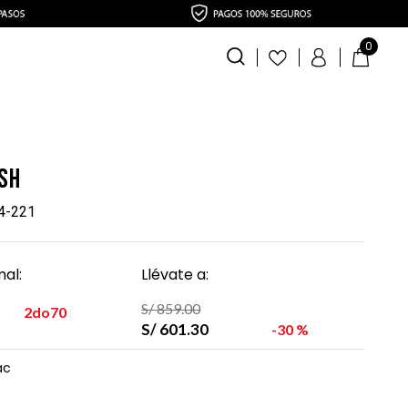
0
sh
4-221
al:
Llévate a:
S/
859
.
00
2do70
S/
601
.
30
30 %
ac