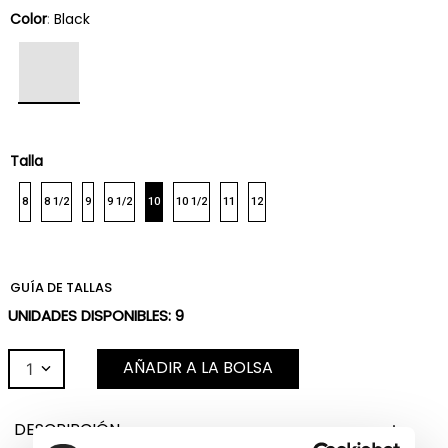
Color
:
Black
Talla
8
8 1/2
9
9 1/2
10
10 1/2
11
12
GUÍA DE TALLAS
UNIDADES DISPONIBLES:
9
AÑADIR A LA BOLSA
1
DESCRIPCIÓN