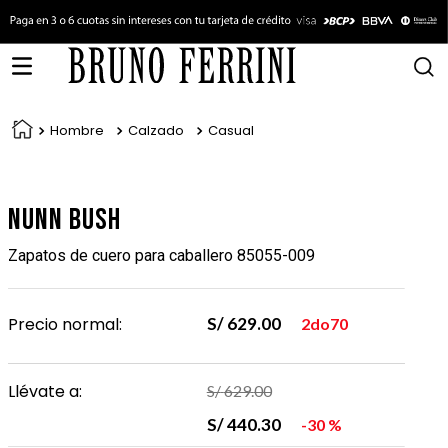
Hombre
Calzado
Casual
Nunn Bush
Zapatos de cuero para caballero 85055-009
Precio normal:
S/
629
.
00
2do70
Llévate a:
S/
629
.
00
S/
440
.
30
30 %