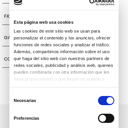
FICHA TÉCNICA
Esta página web usa cookies
Las cookies de este sitio web se usan para
GARANTÍA, CAMBIOS Y DEVOLUCIONES
personalizar el contenido y los anuncios, ofrecer
funciones de redes sociales y analizar el tráfico.
Además, compartimos información sobre el uso
COMPARTIR
que haga del sitio web con nuestros partners de
redes sociales, publicidad y análisis web, quienes
pueden combinarla con otra información que les
haya proporcionado o que hayan recopilado a
partir del uso que haya hecho de sus servicios.
Selección
Necesarias
de
consentimiento
Suscríbete a nuestro boletín
Preferencias
informativo