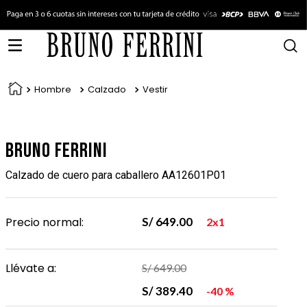
Hombre
Calzado
Vestir
Bruno Ferrini
Calzado de cuero para caballero AA12601P01
Precio normal:
S/
649
.
00
2x1
Llévate a:
S/
649
.
00
S/
389
.
40
40 %