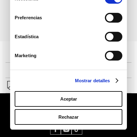
consentimiento
Preferencias
política de protección de
He leído y acepto la
datos personales
Estadística
Pagos 100% seguros, página certificada
Marketing
Comprar fácil en solo 4 pasos
Mostrar detalles
Envío a Lima y a provincias.
Aceptar
Rechazar