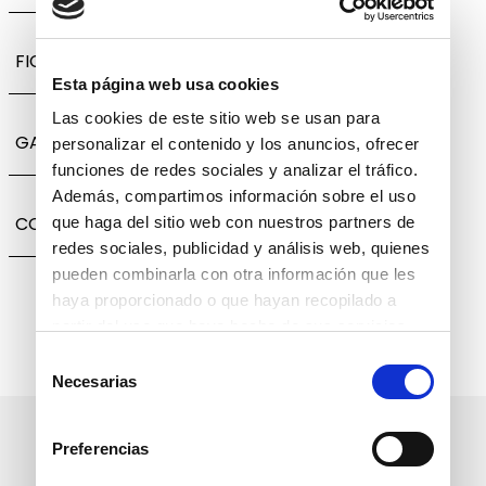
FICHA TÉCNICA
Esta página web usa cookies
Las cookies de este sitio web se usan para
GARANTÍA, CAMBIOS Y DEVOLUCIONES
personalizar el contenido y los anuncios, ofrecer
funciones de redes sociales y analizar el tráfico.
Además, compartimos información sobre el uso
COMPARTIR
que haga del sitio web con nuestros partners de
redes sociales, publicidad y análisis web, quienes
pueden combinarla con otra información que les
haya proporcionado o que hayan recopilado a
partir del uso que haya hecho de sus servicios.
Selección
Necesarias
de
consentimiento
Suscríbete a nuestro boletín
Preferencias
informativo