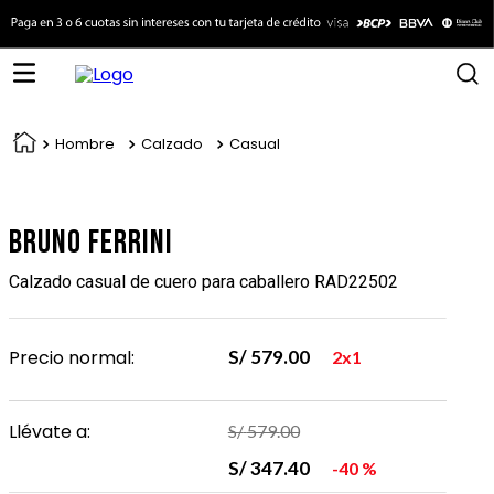
Hombre
Calzado
Casual
Bruno Ferrini
Calzado casual de cuero para caballero RAD22502
Precio normal:
S/
579
.
00
2x1
Llévate a:
S/
579
.
00
S/
347
.
40
40 %