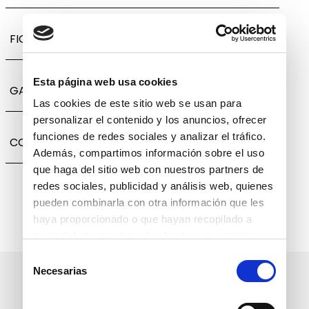
FICHA TÉCNICA
Esta página web usa cookies
GARANTÍA, CAMBIOS Y DEVOLUCIONES
Las cookies de este sitio web se usan para
personalizar el contenido y los anuncios, ofrecer
funciones de redes sociales y analizar el tráfico.
COMPARTIR
Además, compartimos información sobre el uso
que haga del sitio web con nuestros partners de
redes sociales, publicidad y análisis web, quienes
pueden combinarla con otra información que les
haya proporcionado o que hayan recopilado a
partir del uso que haya hecho de sus servicios.
Selección
Necesarias
de
Suscríbete a nuestro boletín
consentimiento
informativo