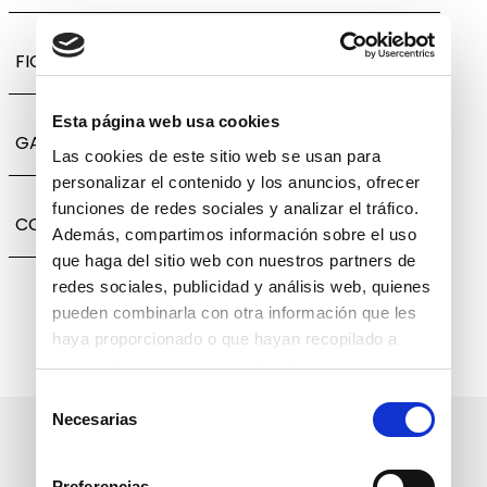
FICHA TÉCNICA
Esta página web usa cookies
GARANTÍA, CAMBIOS Y DEVOLUCIONES
Las cookies de este sitio web se usan para
personalizar el contenido y los anuncios, ofrecer
funciones de redes sociales y analizar el tráfico.
COMPARTIR
Además, compartimos información sobre el uso
que haga del sitio web con nuestros partners de
redes sociales, publicidad y análisis web, quienes
pueden combinarla con otra información que les
haya proporcionado o que hayan recopilado a
partir del uso que haya hecho de sus servicios.
Selección
Necesarias
de
Suscríbete a nuestro boletín
consentimiento
informativo
Preferencias