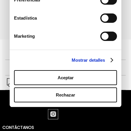
Estadística
política de protección de
He leído y acepto la
datos personales
Marketing
Pagos 100% seguros, página certificada
Mostrar detalles
Comprar fácil en solo 4 pasos
Aceptar
Envío a Lima y a provincias.
Rechazar
CONTÁCTANOS