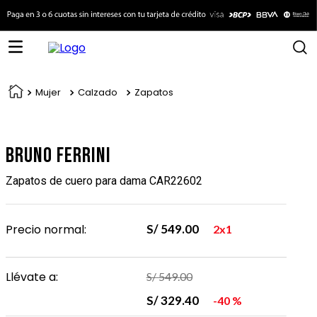
Mujer
Calzado
Zapatos
Bruno Ferrini
Zapatos de cuero para dama CAR22602
Precio normal:
S/
549
.
00
2x1
Llévate a:
S/
549
.
00
S/
329
.
40
40 %