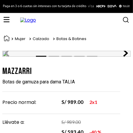
Mujer
Calzado
Botas & Botines
Mazzarri
Botas de gamuza para dama TALIA
Precio normal:
S/
989
.
00
2x1
Llévate a:
S/
989
.
00
S/
593
.
40
40 %