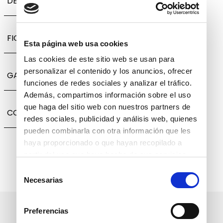
DESCRIPCIÓN
FICHA TÉCNICA
Esta página web usa cookies
Las cookies de este sitio web se usan para
personalizar el contenido y los anuncios, ofrecer
GARANTÍA, CAMBIOS Y DEVOLUCIONES
funciones de redes sociales y analizar el tráfico.
Además, compartimos información sobre el uso
que haga del sitio web con nuestros partners de
COMPARTIR
redes sociales, publicidad y análisis web, quienes
pueden combinarla con otra información que les
haya proporcionado o que hayan recopilado a
partir del uso que haya hecho de sus servicios.
Selección
Necesarias
de
consentimiento
Suscríbete a nuestro boletín
Preferencias