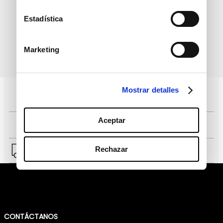
informativo
Estadística
Marketing
política de protección de
He leído y acepto la
datos personales
Mostrar detalles
Pagos 100% seguros, página certificada
Aceptar
Comprar fácil en solo 4 pasos
Rechazar
Envío a Lima y a provincias.
CONTÁCTANOS