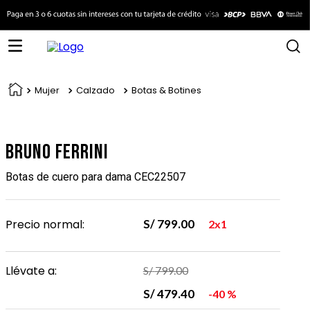
Mujer
Calzado
Botas & Botines
Bruno Ferrini
Botas de cuero para dama CEC22507
Precio normal:
S/
799
.
00
2x1
Llévate a:
S/
799
.
00
S/
479
.
40
40 %