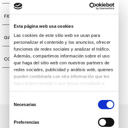
FICHA TÉCNICA
Esta página web usa cookies
Las cookies de este sitio web se usan para
GARANTÍA, CAMBIOS Y DEVOLUCIONES
personalizar el contenido y los anuncios, ofrecer
funciones de redes sociales y analizar el tráfico.
Además, compartimos información sobre el uso
COMPARTIR
que haga del sitio web con nuestros partners de
redes sociales, publicidad y análisis web, quienes
pueden combinarla con otra información que les
haya proporcionado o que hayan recopilado a
partir del uso que haya hecho de sus servicios.
Selección
Necesarias
de
consentimiento
Suscríbete a nuestro boletín
Preferencias
informativo