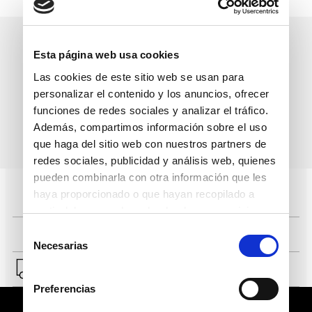
Esta página web usa cookies
Las cookies de este sitio web se usan para
Precio normal:
Precio normal:
personalizar el contenido y los anuncios, ofrecer
S/
739
.
00
2x1
S/
549
.
00
2x1
funciones de redes sociales y analizar el tráfico.
Llévate a:
Llévate a:
Además, compartimos información sobre el uso
S/
739
.
00
40 %
S/
549
.
00
40 %
que haga del sitio web con nuestros partners de
S/
443
.
40
S/
329
.
40
redes sociales, publicidad y análisis web, quienes
pueden combinarla con otra información que les
haya proporcionado o que hayan recopilado a
partir del uso que haya hecho de sus servicios.
Selección
Necesarias
de
consentimiento
Preferencias
Suscríbete a nuestro boletín