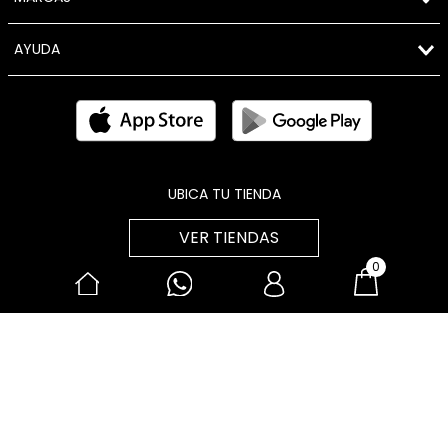
CONTÁCTANOS
Puedes comunicarte a nuestros
siguientes canales de atención
Lunes a Viernes de 9:00 a.m. a 5:00 p.m.
Whatsapp:
987 967 280
Correo electrónico:
atencionalcliente@brunoferrini.com.pe
BRUNOFERRINI
0
ATENCIÓN AL USUARIO
MARCAS
AYUDA