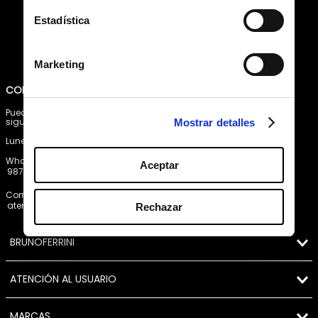
informativo
Estadística
Marketing
política de protección de
He leído y acepto la
datos personales
Mostrar detalles
Pagos 100% seguros, página certificada
Aceptar
Comprar fácil en solo 4 pasos
Rechazar
Envío a Lima y a provincias.