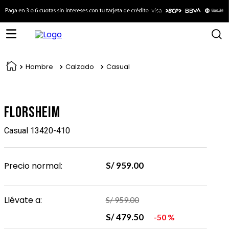
Hombre
Calzado
Casual
Florsheim
Casual 13420-410
Precio normal:
S/
959
.
00
Llévate a:
S/
959
.
00
S/
479
.
50
50 %