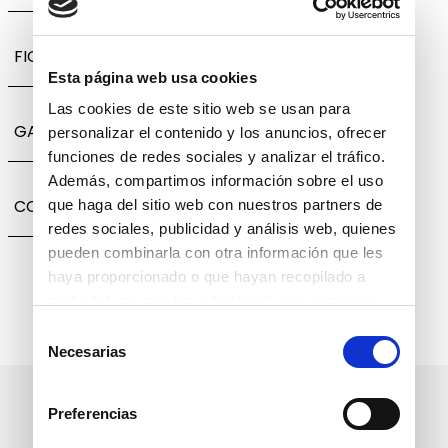
FICHA TÉCNICA
Esta página web usa cookies
Las cookies de este sitio web se usan para
GARANTÍA, CAMBIOS Y DEVOLUCIONES
personalizar el contenido y los anuncios, ofrecer
funciones de redes sociales y analizar el tráfico.
Además, compartimos información sobre el uso
COMPARTIR
que haga del sitio web con nuestros partners de
redes sociales, publicidad y análisis web, quienes
pueden combinarla con otra información que les
haya proporcionado o que hayan recopilado a
partir del uso que haya hecho de sus servicios.
Selección
Necesarias
de
consentimiento
Suscríbete a nuestro boletín
Preferencias
informativo