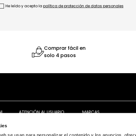
He leído y acepto la
política de protección de datos personales
Comprar fácil en
solo 4 pasos
NI
ATENCIÓN AL USUARIO
MARCAS
Términos y condiciones
Bruno Ferrini
ies
Garantía y devolución
Bruno Ferrini Concept
web se usan para personalizar el contenido y los anuncios, ofrec
s
Ventas corporativas
Nunn Bush