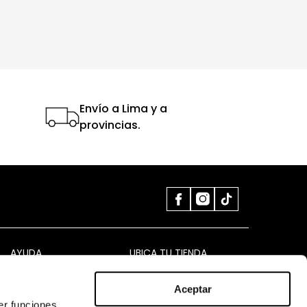
Envío a Lima y a
provincias.
AYUDA
UBICA TU TIENDA
Mi cuenta
VER TIENDAS
Aceptar
er funciones