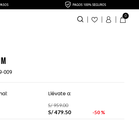
0
im
9-009
al:
Llévate a:
S/
959
.
00
S/
479
.
50
50 %