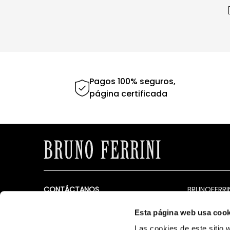
Pagos 100% seguros,
página certificada
CONTÁCTANOS
BRUNOFERRI
Puedes comunicarte a nuestros
Nosotros
siguientes canales de atención
Esta página web usa cook
Tiendas
Lunes a Viernes de 9:00 a.m. a 5:00 p.m.
Las cookies de este sitio 
Contáctano