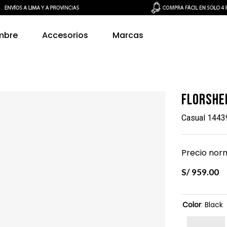
mbre
Accesorios
Marcas
Florshe
Casual 1443
Precio norm
S/
959
.
00
Color
:
Black