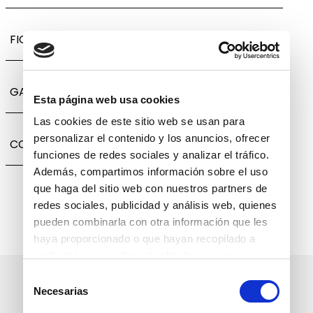
FICHA TÉCNICA
GARANTÍA, CAMBIOS Y DEVOLUCIONES
Esta página web usa cookies
Las cookies de este sitio web se usan para
personalizar el contenido y los anuncios, ofrecer
COMPARTIR
funciones de redes sociales y analizar el tráfico.
Además, compartimos información sobre el uso
que haga del sitio web con nuestros partners de
redes sociales, publicidad y análisis web, quienes
pueden combinarla con otra información que les
haya proporcionado o que hayan recopilado a
partir del uso que haya hecho de sus servicios.
Selección
Suscríbete a nuestro boletín
Necesarias
de
informativo
consentimiento