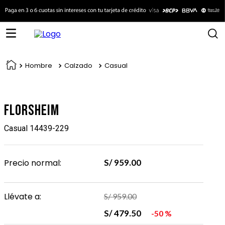
Hombre
Calzado
Casual
Florsheim
Casual 14439-229
Precio normal:
S/
959
.
00
Llévate a:
S/
959
.
00
S/
479
.
50
50 %