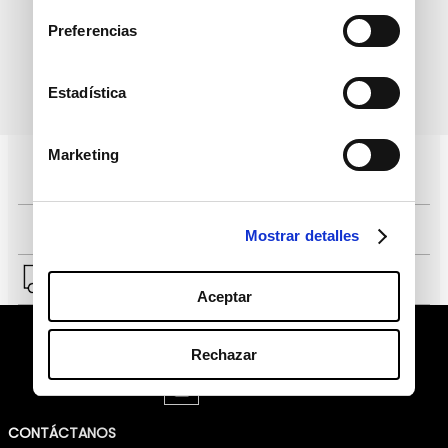
Preferencias
Estadística
política de protección de
He leído y acepto la
datos personales
Marketing
Pagos 100% seguros, página certificada
Comprar fácil en solo 4 pasos
Mostrar detalles
Envío a Lima y a provincias.
Aceptar
Rechazar
CONTÁCTANOS