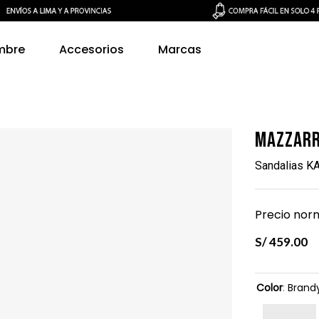
mbre
Accesorios
Marcas
Mazzarr
Sandalias K
Precio norm
S/
459
.
00
Color
:
Brand