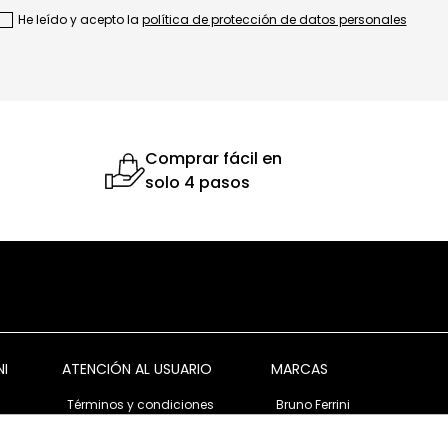
He leído y acepto la
política de protección de datos personales
Comprar fácil en
solo 4 pasos
NI
ATENCIÓN AL USUARIO
MARCAS
Términos y condiciones
Bruno Ferrini
Garantía y devolución
Bruno Ferrini Concept
s
Ventas corporativas
Nunn Bush