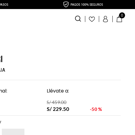
0
i
AIA
al:
Llévate a:
S/
459
.
00
S/
229
.
50
50 %
y