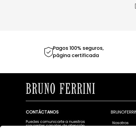
Pagos 100% seguros,
página certificada
CONTÁCTANOS
BRUNOFERRI
Puedes comunicarte a nuestros
Nosotros
siguientes canales de atención
Tiendas
Lunes a Viernes de 9:00 a.m. a 5:00 p.m.
Contáctano