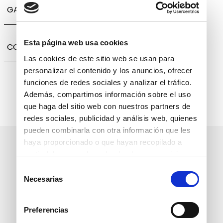
GARANTÍA, CAMBIOS Y DEVOLUCIONES
Esta página web usa cookies
COMPARTIR
Las cookies de este sitio web se usan para
personalizar el contenido y los anuncios, ofrecer
funciones de redes sociales y analizar el tráfico.
Además, compartimos información sobre el uso
que haga del sitio web con nuestros partners de
redes sociales, publicidad y análisis web, quienes
pueden combinarla con otra información que les
haya proporcionado o que hayan recopilado a
Suscríbete a nuestro boletín
partir del uso que haya hecho de sus servicios.
informativo
Selección
Necesarias
de
consentimiento
Preferencias
política de protección de
He leído y acepto la