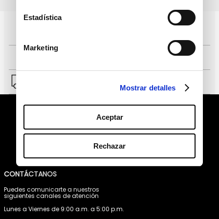
datos personales
Estadística
Pagos 100% seguros, página certificada
Marketing
Comprar fácil en solo 4 pasos
Envío a Lima y a provincias.
Mostrar detalles
Aceptar
Rechazar
CONTÁCTANOS
Puedes comunicarte a nuestros
siguientes canales de atención
Lunes a Viernes de 9:00 a.m. a 5:00 p.m.