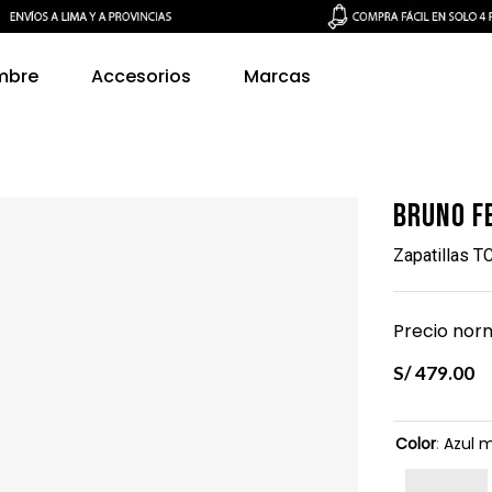
mbre
Accesorios
Marcas
Bruno F
Zapatillas T
Precio norm
S/
479
.
00
Color
:
Azul m