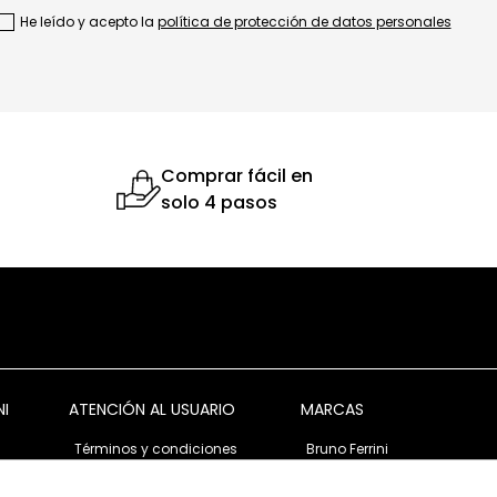
He leído y acepto la
política de protección de datos personales
Comprar fácil en
solo 4 pasos
NI
ATENCIÓN AL USUARIO
MARCAS
Términos y condiciones
Bruno Ferrini
Garantía y devolución
Bruno Ferrini Concept
s
Ventas corporativas
Nunn Bush