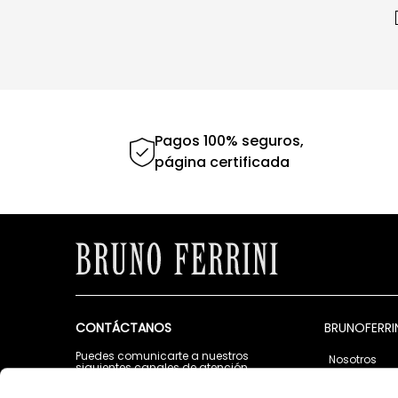
Pagos 100% seguros,
página certificada
CONTÁCTANOS
BRUNOFERRI
Puedes comunicarte a nuestros
Nosotros
siguientes canales de atención
Tiendas
Lunes a Viernes de 9:00 a.m. a 5:00 p.m.
Contáctano