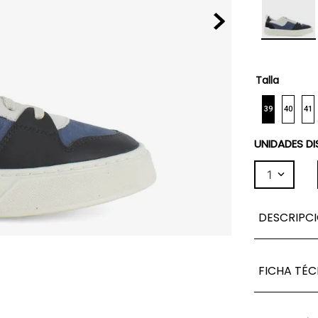
Talla
39
40
41
UNIDADES DI
1
DESCRIPC
FICHA TÉC