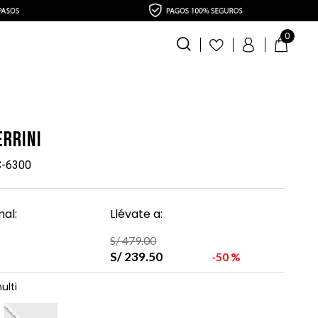
0
errini
C-6300
al:
Llévate a:
S/
479
.
00
S/
239
.
50
50 %
ulti