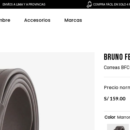
mbre
Accesorios
Marcas
Bruno F
Correas BFC
Precio norm
S/
159
.
00
Color
:
Marro