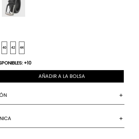
40
42
44
SPONIBLES: +10
AÑADIR A LA BOLSA
IÓN
NICA