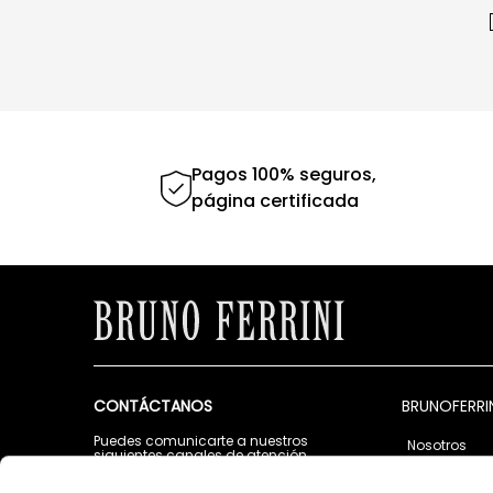
Pagos 100% seguros,
página certificada
CONTÁCTANOS
BRUNOFERRI
Puedes comunicarte a nuestros
Nosotros
siguientes canales de atención
Tiendas
Lunes a Viernes de 9:00 a.m. a 5:00 p.m.
Contáctano