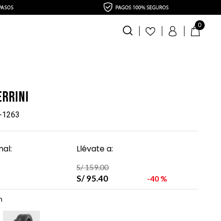
0
errini
-1263
al:
Llévate a:
S/
159
.
00
S/
95
.
40
40 %
n