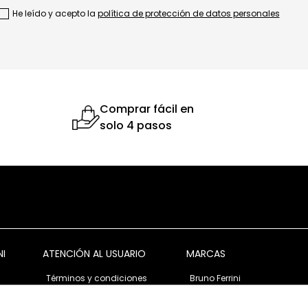
He leído y acepto la
política de protección de datos personales
Comprar fácil en
solo 4 pasos
NI
ATENCIÓN AL USUARIO
MARCAS
Términos y condiciones
Bruno Ferrini
Garantía y devolución
Bruno Ferrini Concept
s
Ventas corporativas
Nunn Bush