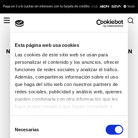
LO SENTIMOS
Esta página web usa cookies
NO ENCONTRAMOS RESULTADOS QUE COINCIDAN
Las cookies de este sitio web se usan para
CON TU BÚSQUEDA
personalizar el contenido y los anuncios, ofrecer
funciones de redes sociales y analizar el tráfico.
.
Compruebe los términos introducidos.
Además, compartimos información sobre el uso
.
Intenta utilizar una sola palabra.
que haga del sitio web con nuestros partners de
.
Utilice términos genéricos en la búsqueda.
.
Busque utilizar sinónimos al término deseado.
redes sociales, publicidad y análisis web, quienes
pueden combinarla con otra información que les
haya proporcionado o que hayan recopilado a
TAMBIÉN TE PUEDE INTERESAR
partir del uso que haya hecho de sus servicios.
Selección
Necesarias
de