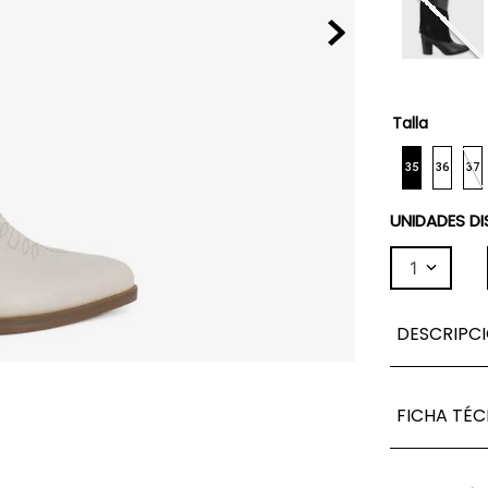
Talla
35
36
37
UNIDADES DI
1
DESCRIPC
FICHA TÉC