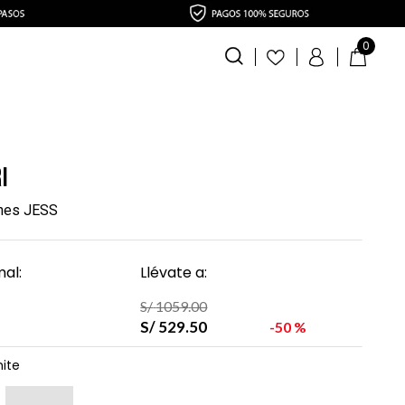
0
i
ines JESS
al:
Llévate a:
S/
1059
.
00
S/
529
.
50
50 %
ite