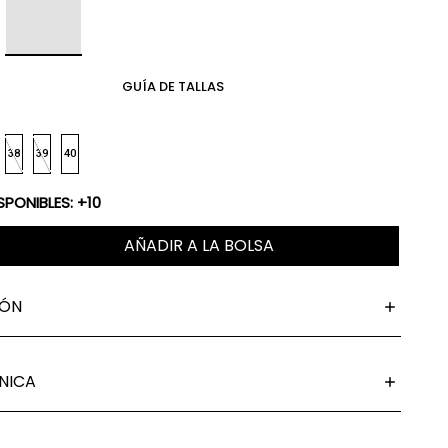
GUÍA DE TALLAS
38
39
40
SPONIBLES: +10
AÑADIR A LA BOLSA
IÓN
NICA