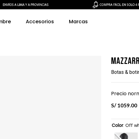
mbre
Accesorios
Marcas
Mazzarr
Botas & bot
Precio norm
S/
1059
.
00
Color
:
Off wh