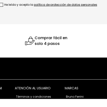
He leído y acepto la
política de protección de datos personales
Comprar fácil en
solo 4 pasos
NI
ATENCIÓN AL USUARIO
MARCAS
Términos y condiciones
Bruno Ferrini
Garantía y devolución
Bruno Ferrini Concept
s
Ventas corporativas
Nunn Bush