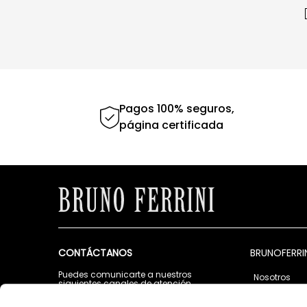
Pagos 100% seguros,
página certificada
CONTÁCTANOS
BRUNOFERRI
Puedes comunicarte a nuestros
Nosotros
siguientes canales de atención
Tiendas
Lunes a Viernes de 9:00 a.m. a 5:00 p.m.
Contáctano