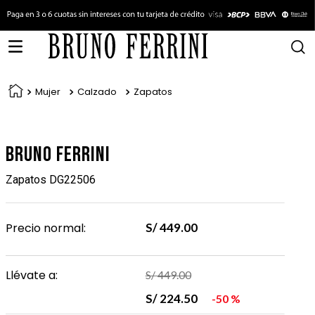
Mujer
Calzado
Zapatos
Bruno Ferrini
Zapatos DG22506
Precio normal:
S/
449
.
00
Llévate a:
S/
449
.
00
S/
224
.
50
50 %