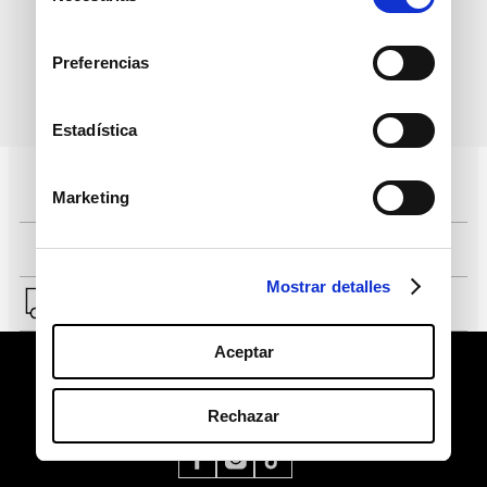
consentimiento
Preferencias
política de protección de
He leído y acepto la
datos personales
Estadística
Pagos 100% seguros, página certificada
Marketing
Comprar fácil en solo 4 pasos
Mostrar detalles
Envío a Lima y a provincias.
Aceptar
Rechazar