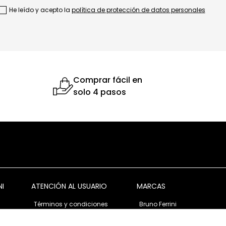
He leído y acepto la
política de protección de datos personales
Comprar fácil en
solo 4 pasos
NI
ATENCIÓN AL USUARIO
MARCAS
Términos y condiciones
Bruno Ferrini
Garantía y devolución
Bruno Ferrini Concept
s
Ventas corporativas
Nunn Bush