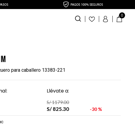
0
im
uero para caballero 13383-221
al:
Llévate a:
S/
1179
.
00
S/
825
.
30
30 %
ac