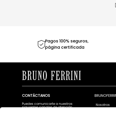
Pagos 100% seguros,
página certificada
CONTÁCTANOS
BRUNOFERRI
Puedes comunicarte a nuestros
Nosotros
siguientes canales de atención
Tiendas
Lunes a Viernes de 9:00 a.m. a 5:00 p.m.
Contáctano