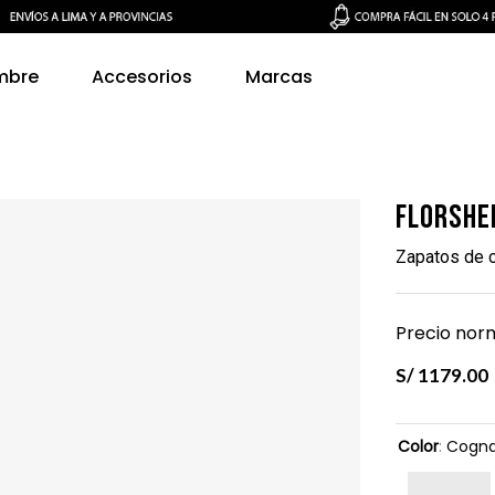
mbre
Accesorios
Marcas
Florshe
Zapatos de c
Precio norm
S/
1179
.
00
Color
:
Cogn