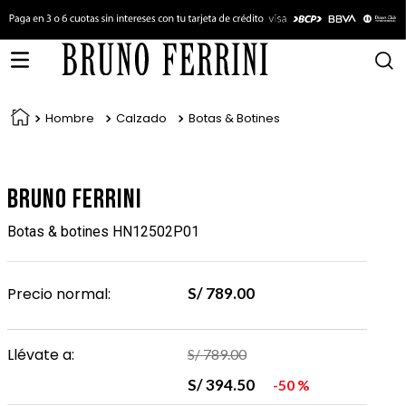
Hombre
Calzado
Botas & Botines
Bruno Ferrini
Botas & botines HN12502P01
Precio normal:
S/
789
.
00
Llévate a:
S/
789
.
00
S/
394
.
50
50 %