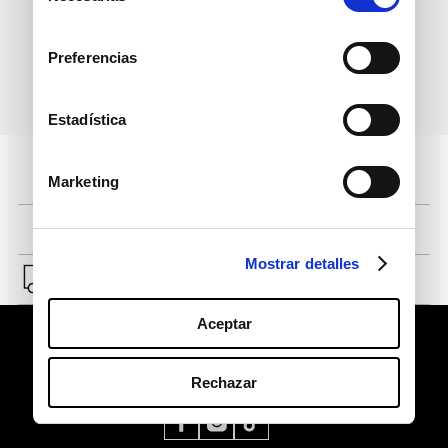
consentimiento
Preferencias
política de protección de
He leído y acepto la
datos personales
Estadística
Pagos 100% seguros, página certificada
Marketing
Comprar fácil en solo 4 pasos
Mostrar detalles
Envío a Lima y a provincias.
Aceptar
Rechazar