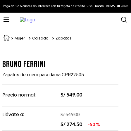
Mujer
Calzado
Zapatos
Bruno Ferrini
Zapatos de cuero para dama CPR22505
Precio normal:
S/
549
.
00
Llévate a:
S/
549
.
00
S/
274
.
50
50 %