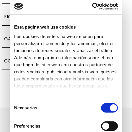
FICHA TÉCNICA
Esta página web usa cookies
Las cookies de este sitio web se usan para
GARANTÍA, CAMBIOS Y DEVOLUCIONES
personalizar el contenido y los anuncios, ofrecer
funciones de redes sociales y analizar el tráfico.
Además, compartimos información sobre el uso
COMPARTIR
que haga del sitio web con nuestros partners de
redes sociales, publicidad y análisis web, quienes
pueden combinarla con otra información que les
haya proporcionado o que hayan recopilado a
partir del uso que haya hecho de sus servicios.
Selección
Necesarias
de
consentimiento
Suscríbete a nuestro boletín
Preferencias
informativo