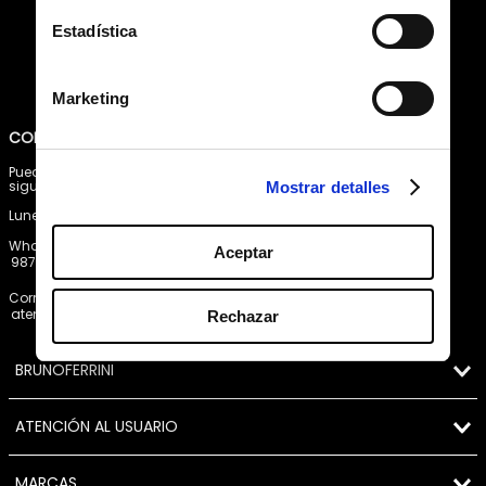
política de protección de
He leído y acepto la
Estadística
datos personales
Marketing
Pagos 100% seguros, página certificada
Comprar fácil en solo 4 pasos
Mostrar detalles
Envío a Lima y a provincias.
Aceptar
Rechazar
CONTÁCTANOS
Puedes comunicarte a nuestros
siguientes canales de atención