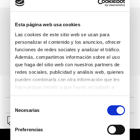
Precio normal:
Precio normal:
S/
739
.
00
2x1
S/
549
.
00
2x1
Esta página web usa cookies
Llévate a:
Llévate a:
S/
739
.
00
S/
549
.
00
40 %
40 %
Las cookies de este sitio web se usan para
S/
443
.
40
S/
329
.
40
personalizar el contenido y los anuncios, ofrecer
funciones de redes sociales y analizar el tráfico.
Además, compartimos información sobre el uso
que haga del sitio web con nuestros partners de
redes sociales, publicidad y análisis web, quienes
pueden combinarla con otra información que les
haya proporcionado o que hayan recopilado a
partir del uso que haya hecho de sus servicios.
Selección
Suscríbete a nuestro boletín
Necesarias
de
informativo
consentimiento
Preferencias