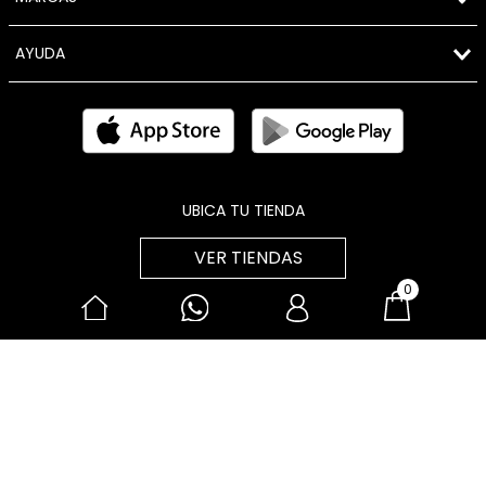
Lunes a Viernes de 9:00 a.m. a 5:00 p.m.
Whatsapp:
987 967 280
Correo electrónico:
atencionalcliente@brunoferrini.com.pe
BRUNOFERRINI
ATENCIÓN AL USUARIO
0
MARCAS
AYUDA