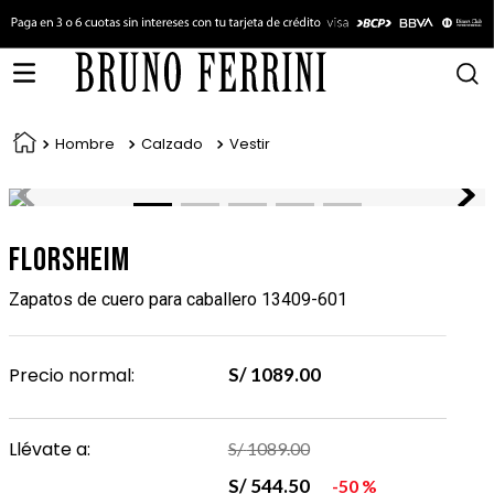
Hombre
Calzado
Vestir
Florsheim
Zapatos de cuero para caballero 13409-601
Precio normal:
S/
1089
.
00
Llévate a:
S/
1089
.
00
S/
544
.
50
50 %