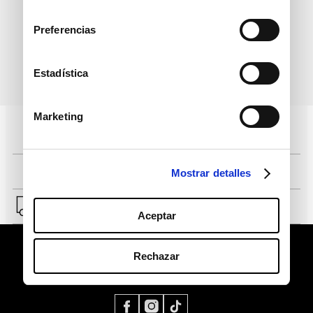
informativo
consentimiento
Preferencias
Estadística
política de protección de
He leído y acepto la
datos personales
Marketing
Pagos 100% seguros, página certificada
Comprar fácil en solo 4 pasos
Mostrar detalles
Envío a Lima y a provincias.
Aceptar
Rechazar