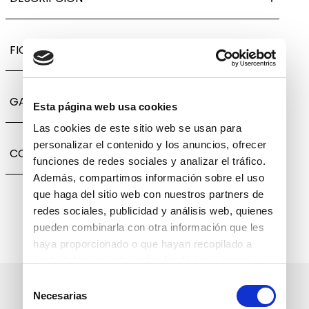
FICHA TÉCNICA
GARANTÍA, CAMBIOS Y DEVOLUCIONES
Esta página web usa cookies
Las cookies de este sitio web se usan para
personalizar el contenido y los anuncios, ofrecer
COMPARTIR
funciones de redes sociales y analizar el tráfico.
Además, compartimos información sobre el uso
que haga del sitio web con nuestros partners de
redes sociales, publicidad y análisis web, quienes
pueden combinarla con otra información que les
haya proporcionado o que hayan recopilado a
partir del uso que haya hecho de sus servicios.
Selección
Suscríbete a nuestro boletín
Necesarias
de