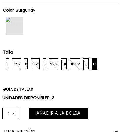
Color
:
Burgundy
Talla
7
7 1/2
8
8 1/2
9
9 1/2
10
10 1/2
11
12
GUÍA DE TALLAS
UNIDADES DISPONIBLES:
2
AÑADIR A LA BOLSA
1
DESCRIPCIÓN