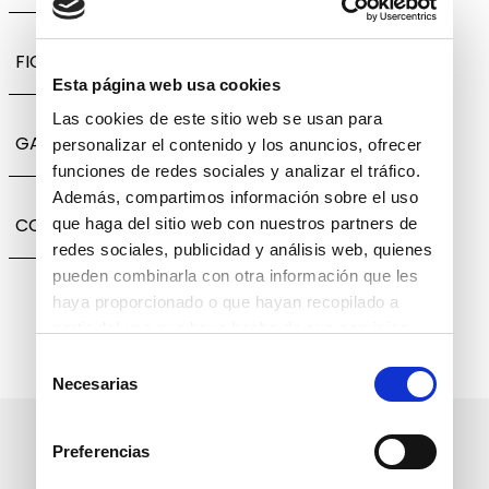
FICHA TÉCNICA
Esta página web usa cookies
Las cookies de este sitio web se usan para
GARANTÍA, CAMBIOS Y DEVOLUCIONES
personalizar el contenido y los anuncios, ofrecer
funciones de redes sociales y analizar el tráfico.
Además, compartimos información sobre el uso
COMPARTIR
que haga del sitio web con nuestros partners de
redes sociales, publicidad y análisis web, quienes
pueden combinarla con otra información que les
haya proporcionado o que hayan recopilado a
partir del uso que haya hecho de sus servicios.
Selección
Necesarias
de
consentimiento
Suscríbete a nuestro boletín
Preferencias
informativo