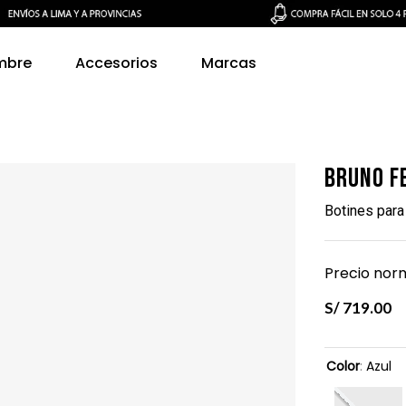
mbre
Accesorios
Marcas
Bruno F
Botines par
Precio norm
S/
719
.
00
Color
:
Azul