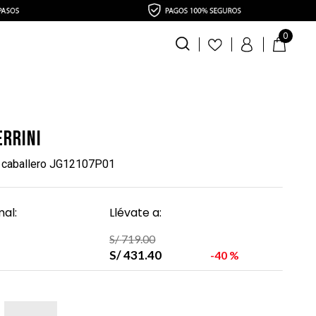
0
errini
a caballero JG12107P01
al:
Llévate a:
S/
719
.
00
S/
431
.
40
40 %