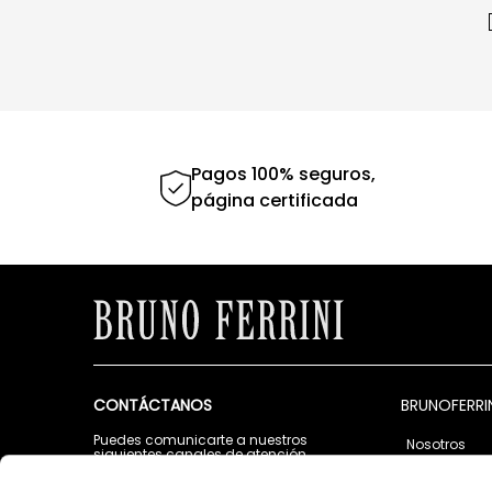
Pagos 100% seguros,
página certificada
CONTÁCTANOS
BRUNOFERRI
Puedes comunicarte a nuestros
Nosotros
siguientes canales de atención
Tiendas
Lunes a Viernes de 9:00 a.m. a 5:00 p.m.
Contáctano