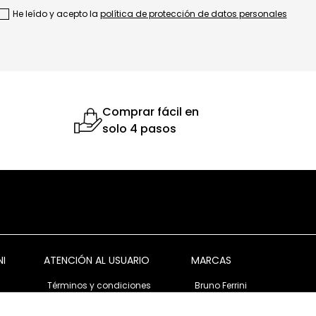
He leído y acepto la
política de protección de datos personales
Comprar fácil en
solo 4 pasos
NI
ATENCIÓN AL USUARIO
MARCAS
Términos y condiciones
Bruno Ferrini
Garantía y devolución
Bruno Ferrini Concept
s
Ventas corporativas
Nunn Bush