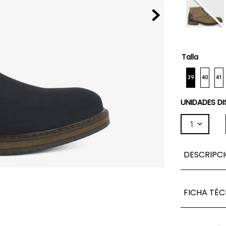
Talla
39
40
41
UNIDADES DI
1
DESCRIPC
FICHA TÉC