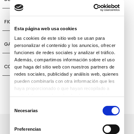
FICHA TÉCNICA
Esta página web usa cookies
Las cookies de este sitio web se usan para
GARANTÍA, CAMBIOS Y DEVOLUCIONES
personalizar el contenido y los anuncios, ofrecer
funciones de redes sociales y analizar el tráfico.
Además, compartimos información sobre el uso
COMPARTIR
que haga del sitio web con nuestros partners de
redes sociales, publicidad y análisis web, quienes
pueden combinarla con otra información que les
haya proporcionado o que hayan recopilado a
partir del uso que haya hecho de sus servicios.
Selección
Necesarias
de
consentimiento
Suscríbete a nuestro boletín
Preferencias