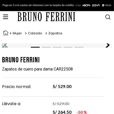
Mujer
Calzado
Zapatos
Bruno Ferrini
Zapatos de cuero para dama CAR22508
Precio normal:
S/
529
.
00
Llévate a:
S/
529
.
00
S/
264
.
50
50 %