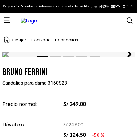
Mujer
Calzado
Sandalias
Bruno Ferrini
Sandalias para dama 3160S23
Precio normal:
S/
249
.
00
Llévate a:
S/
249
.
00
S/
124
.
50
50 %