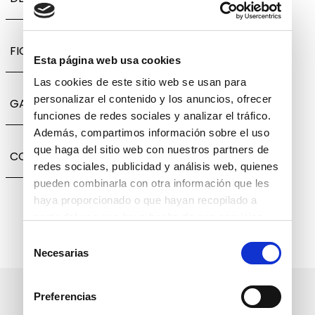
FICHA TÉCNICA
Esta página web usa cookies
Las cookies de este sitio web se usan para
personalizar el contenido y los anuncios, ofrecer
GARANTÍA, CAMBIOS Y DEVOLUCIONES
funciones de redes sociales y analizar el tráfico.
Además, compartimos información sobre el uso
que haga del sitio web con nuestros partners de
COMPARTIR
redes sociales, publicidad y análisis web, quienes
pueden combinarla con otra información que les
haya proporcionado o que hayan recopilado a
partir del uso que haya hecho de sus servicios.
Selección
Necesarias
de
consentimiento
Suscríbete a nuestro boletín
Preferencias