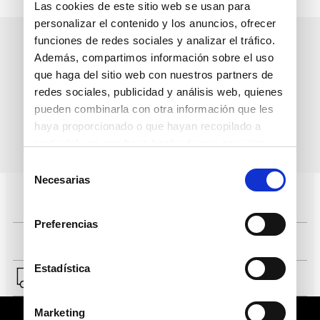
Las cookies de este sitio web se usan para
personalizar el contenido y los anuncios, ofrecer
funciones de redes sociales y analizar el tráfico.
Además, compartimos información sobre el uso
que haga del sitio web con nuestros partners de
redes sociales, publicidad y análisis web, quienes
pueden combinarla con otra información que les
Bruno Ferrini
Bruno Ferrini
haya proporcionado o que hayan recopilado a
Precio normal:
Precio normal:
partir del uso que haya hecho de sus servicios.
S/
739
.
00
2x1
S/
549
.
00
2x1
Selección
Necesarias
Llévate a:
Llévate a:
de
S/
739
.
00
S/
549
.
00
40 %
40 %
consentimiento
S/
443
.
40
S/
329
.
40
Preferencias
Estadística
Marketing