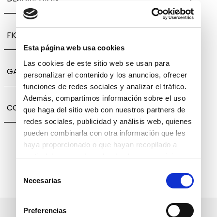
FICHA TÉCNICA
Esta página web usa cookies
Las cookies de este sitio web se usan para
GARANTÍA, CAMBIOS Y DEVOLUCIONES
personalizar el contenido y los anuncios, ofrecer
funciones de redes sociales y analizar el tráfico.
Además, compartimos información sobre el uso
COMPARTIR
que haga del sitio web con nuestros partners de
redes sociales, publicidad y análisis web, quienes
pueden combinarla con otra información que les
haya proporcionado o que hayan recopilado a
partir del uso que haya hecho de sus servicios.
Selección
Necesarias
de
consentimiento
Preferencias