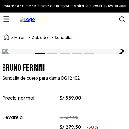
Mujer
Calzado
Sandalias
Bruno Ferrini
Sandalia de cuero para dama DG12402
Precio normal:
S/
559
.
00
Llévate a:
S/
559
.
00
S/
279
.
50
50 %