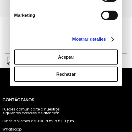
política de protección de
He leído y acepto la
datos personales
Marketing
Pagos 100% seguros, página certificada
Mostrar detalles
Comprar fácil en solo 4 pasos
Aceptar
Envío a Lima y a provincias.
Rechazar
CONTÁCTANOS
Puedes comunicarte a nuestros
siguientes canales de atención
Lunes a Viernes de 9:00 a.m. a 5:00 p.m.
Whatsapp: