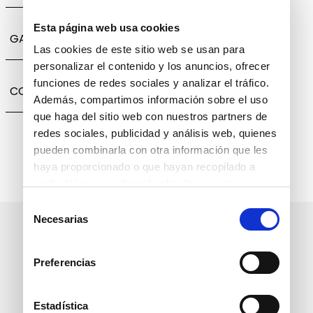
Esta página web usa cookies
GARANTÍA, CAMBIOS Y DEVOLUCIONES
Las cookies de este sitio web se usan para
personalizar el contenido y los anuncios, ofrecer
funciones de redes sociales y analizar el tráfico.
COMPARTIR
Además, compartimos información sobre el uso
que haga del sitio web con nuestros partners de
redes sociales, publicidad y análisis web, quienes
pueden combinarla con otra información que les
haya proporcionado o que hayan recopilado a
partir del uso que haya hecho de sus servicios.
Selección
Necesarias
de
Suscríbete a nuestro boletín
consentimiento
informativo
Preferencias
Estadística